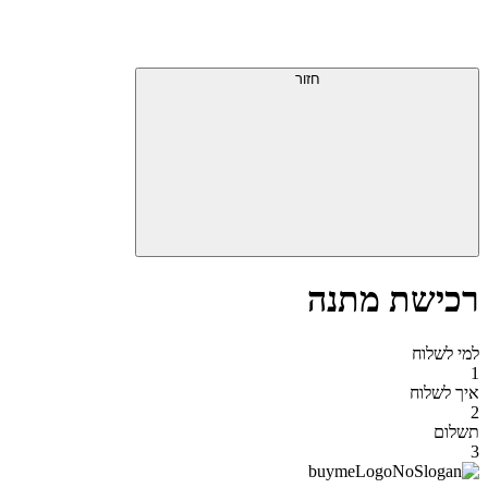
דלג
תפריט
מעל
עליון
תפריט
סוף
עליון
חזור
אזור
תפריט
עליון
רכישת מתנה
למי לשלוח
1
איך לשלוח
2
תשלום
3