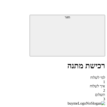
דלג
תפריט
מעל
עליון
תפריט
סוף
עליון
חזור
אזור
תפריט
עליון
רכישת מתנה
למי לשלוח
1
איך לשלוח
2
תשלום
3