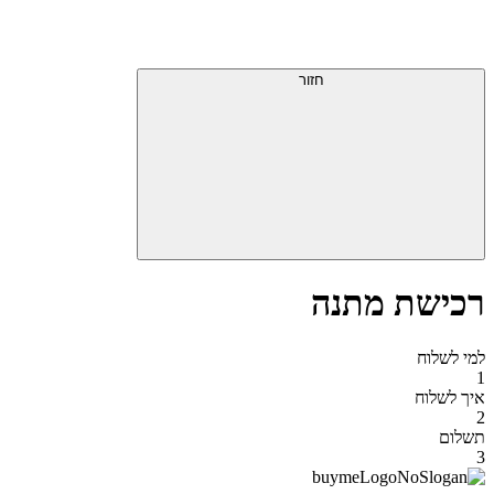
דלג
תפריט
מעל
עליון
תפריט
סוף
עליון
חזור
אזור
תפריט
עליון
רכישת מתנה
למי לשלוח
1
איך לשלוח
2
תשלום
3