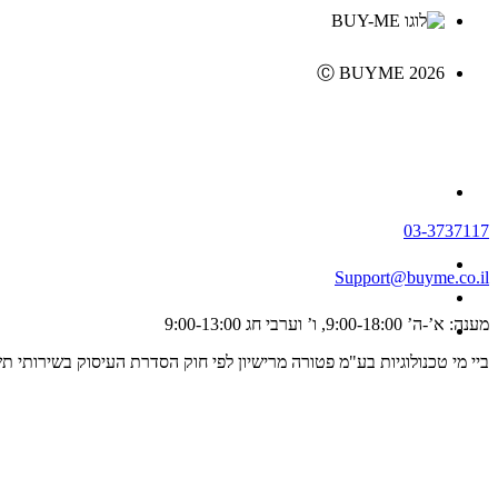
Ⓒ BUYME 2026
03-3737117
Support@buyme.co.il
מענה: א’-ה’ 9:00-18:00, ו’ וערבי חג 9:00-13:00
ביי מי טכנולוגיות בע"מ פטורה מרישיון לפי חוק הסדרת העיסוק בשירותי תשלום וייזום תשלום, התשפ"ג 2023 ולכן אינה מפוקחת על ידי רשו