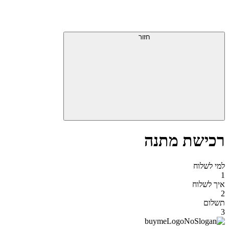
דלג
תפריט
מעל
עליון
תפריט
סוף
עליון
חזור
אזור
תפריט
עליון
רכישת מתנה
למי לשלוח
1
איך לשלוח
2
תשלום
3