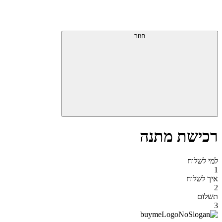
דלג
תפריט
מעל
עליון
תפריט
סוף
עליון
חזור
אזור
תפריט
עליון
רכישת מתנה
למי לשלוח
1
איך לשלוח
2
תשלום
3