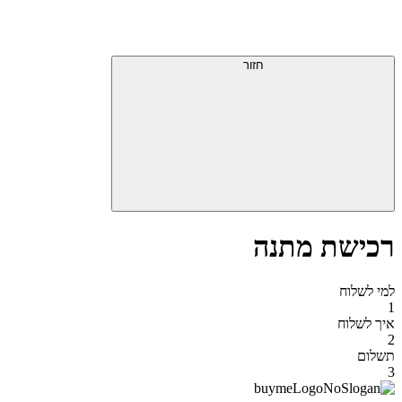
דלג
תפריט
מעל
עליון
תפריט
סוף
עליון
חזור
אזור
תפריט
עליון
רכישת מתנה
למי לשלוח
1
איך לשלוח
2
תשלום
3