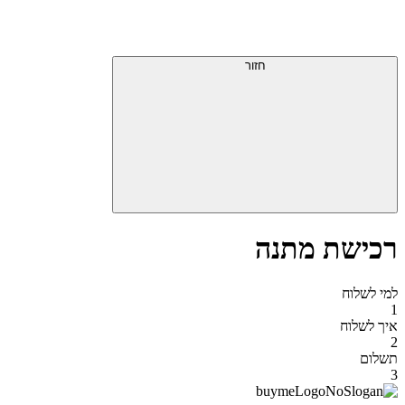
דלג
תפריט
מעל
עליון
תפריט
סוף
עליון
חזור
אזור
תפריט
עליון
רכישת מתנה
למי לשלוח
1
איך לשלוח
2
תשלום
3