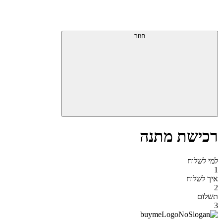
דלג
תפריט
מעל
עליון
תפריט
סוף
עליון
חזור
אזור
תפריט
עליון
רכישת מתנה
למי לשלוח
1
איך לשלוח
2
תשלום
3