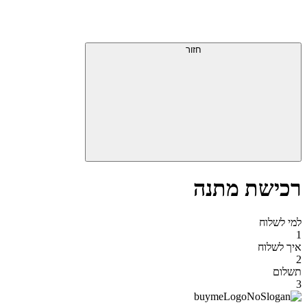
דלג
תפריט
מעל
עליון
תפריט
סוף
עליון
חזור
אזור
תפריט
עליון
רכישת מתנה
למי לשלוח
1
איך לשלוח
2
תשלום
3