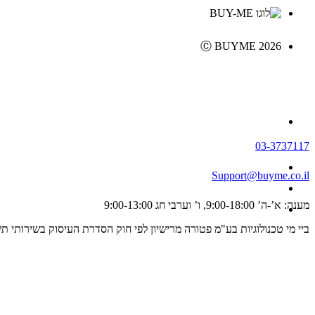
Ⓒ BUYME 2026
03-3737117
Support@buyme.co.il
מענה: א’-ה’ 9:00-18:00, ו’ וערבי חג 9:00-13:00
ביי מי טכנולוגיות בע"מ פטורה מרישיון לפי חוק הסדרת העיסוק בשירותי תשלום וייזום תשלום, התשפ"ג 2023 ולכן אינה מפוקחת על ידי רשו