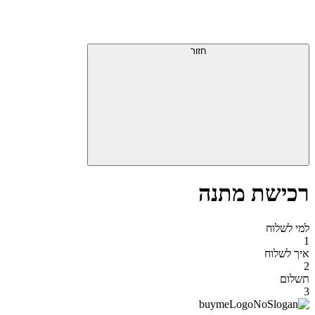
דלג
תפריט
מעל
עליון
תפריט
סוף
עליון
חזור
אזור
תפריט
עליון
רכישת מתנה
למי לשלוח
1
איך לשלוח
2
תשלום
3