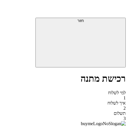
דלג
תפריט
מעל
עליון
תפריט
סוף
עליון
חזור
אזור
תפריט
עליון
רכישת מתנה
למי לשלוח
1
איך לשלוח
2
תשלום
3