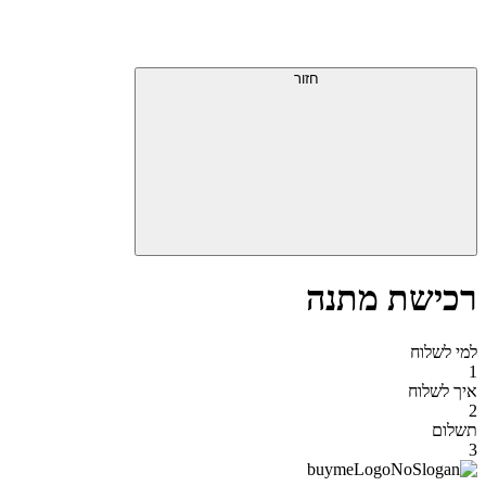
דלג
תפריט
מעל
עליון
תפריט
סוף
עליון
חזור
אזור
תפריט
עליון
רכישת מתנה
למי לשלוח
1
איך לשלוח
2
תשלום
3