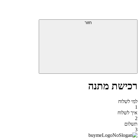
דלג
תפריט
מעל
עליון
תפריט
סוף
עליון
חזור
אזור
תפריט
עליון
רכישת מתנה
למי לשלוח
1
איך לשלוח
2
תשלום
3