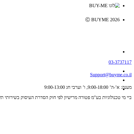
Ⓒ BUYME 2026
03-3737117
Support@buyme.co.il
מענה: א’-ה’ 9:00-18:00, ו’ וערבי חג 9:00-13:00
ביי מי טכנולוגיות בע"מ פטורה מרישיון לפי חוק הסדרת העיסוק בשירותי תשלום וייזום תשלום, התשפ"ג 2023 ולכן אינה מפוקחת על ידי רשו