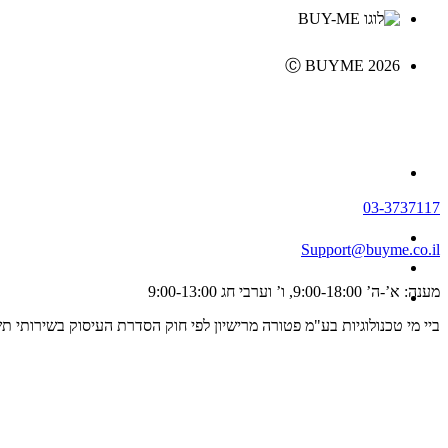
Ⓒ BUYME 2026
03-3737117
Support@buyme.co.il
מענה: א’-ה’ 9:00-18:00, ו’ וערבי חג 9:00-13:00
ביי מי טכנולוגיות בע"מ פטורה מרישיון לפי חוק הסדרת העיסוק בשירותי תשלום וייזום תשלום, התשפ"ג 2023 ולכן אינה מפוקחת על ידי רשו