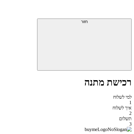
דלג
תפריט
מעל
עליון
תפריט
סוף
עליון
חזור
אזור
תפריט
עליון
רכישת מתנה
למי לשלוח
1
איך לשלוח
2
תשלום
3