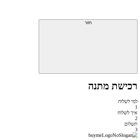
דלג
תפריט
מעל
עליון
תפריט
סוף
עליון
חזור
אזור
תפריט
עליון
רכישת מתנה
למי לשלוח
1
איך לשלוח
2
תשלום
3