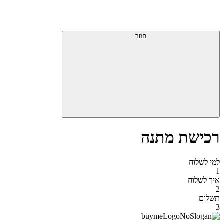
דלג
תפריט
מעל
עליון
תפריט
סוף
עליון
חזור
אזור
תפריט
עליון
רכישת מתנה
למי לשלוח
1
איך לשלוח
2
תשלום
3