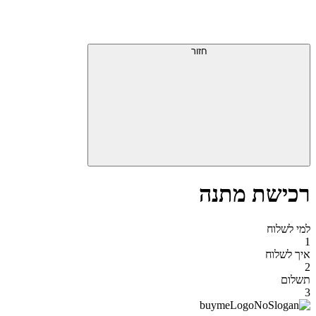
דלג
תפריט
מעל
עליון
תפריט
סוף
עליון
חזור
אזור
תפריט
עליון
רכישת מתנה
למי לשלוח
1
איך לשלוח
2
תשלום
3