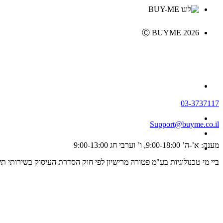
Ⓒ BUYME 2026
03-3737117
Support@buyme.co.il
מענה: א’-ה’ 9:00-18:00, ו’ וערבי חג 9:00-13:00
ביי מי טכנולוגיות בע"מ פטורה מרישיון לפי חוק הסדרת העיסוק בשירותי תשלום וייזום תשלום, התשפ"ג 2023 ולכן אינה מפוקחת על ידי רשו