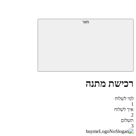
דלג
תפריט
מעל
עליון
תפריט
סוף
עליון
חזור
אזור
תפריט
עליון
רכישת מתנה
למי לשלוח
1
איך לשלוח
2
תשלום
3