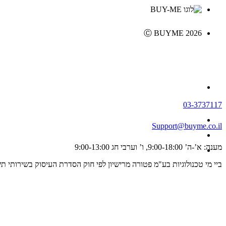
Ⓒ BUYME 2026
03-3737117
Support@buyme.co.il
מענה: א’-ה’ 9:00-18:00, ו’ וערבי חג 9:00-13:00
ביי מי טכנולוגיות בע"מ פטורה מרישיון לפי חוק הסדרת העיסוק בשירותי תשלום וייזום תשלום, התשפ"ג 2023 ולכן אינה מפוקחת על ידי רשו