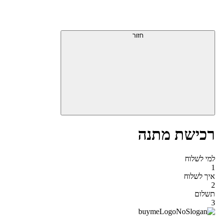
דלג
תפריט
מעל
עליון
תפריט
סוף
עליון
חזור
אזור
תפריט
עליון
רכישת מתנה
למי לשלוח
1
איך לשלוח
2
תשלום
3