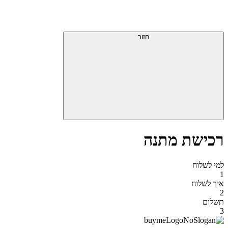
דלג
תפריט
מעל
עליון
תפריט
סוף
עליון
חזור
אזור
תפריט
עליון
רכישת מתנה
למי לשלוח
1
איך לשלוח
2
תשלום
3