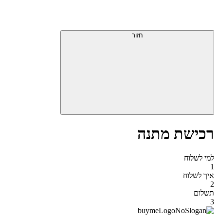
דלג
תפריט
מעל
עליון
תפריט
סוף
עליון
חזור
אזור
תפריט
עליון
רכישת מתנה
למי לשלוח
1
איך לשלוח
2
תשלום
3