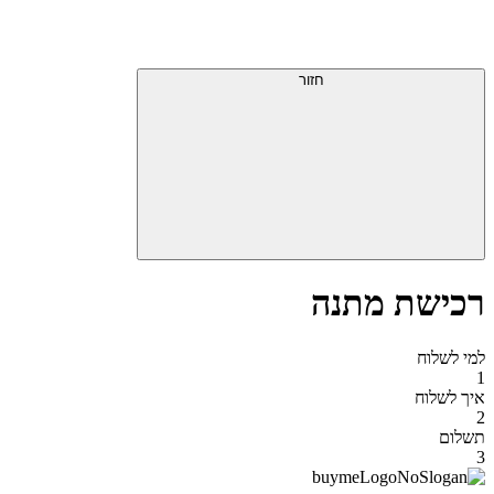
דלג
תפריט
מעל
עליון
תפריט
סוף
עליון
חזור
אזור
תפריט
עליון
רכישת מתנה
למי לשלוח
1
איך לשלוח
2
תשלום
3