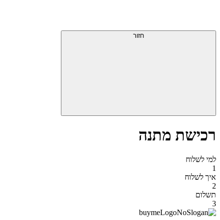
דלג
תפריט
מעל
עליון
תפריט
סוף
עליון
חזור
אזור
תפריט
עליון
רכישת מתנה
למי לשלוח
1
איך לשלוח
2
תשלום
3