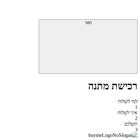
דלג
תפריט
מעל
עליון
תפריט
סוף
עליון
חזור
אזור
תפריט
עליון
רכישת מתנה
למי לשלוח
1
איך לשלוח
2
תשלום
3