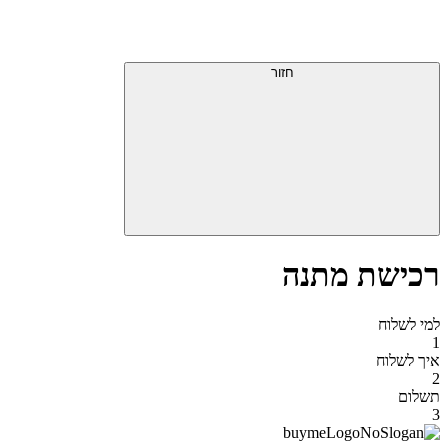
דלג
תפריט
מעל
עליון
תפריט
סוף
עליון
חזור
אזור
תפריט
עליון
רכישת מתנה
למי לשלוח
1
איך לשלוח
2
תשלום
3