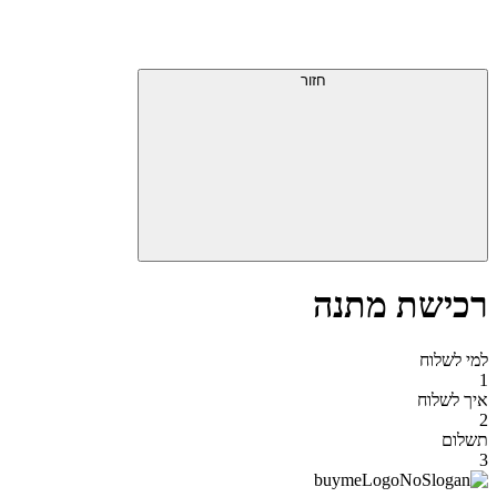
דלג
תפריט
מעל
עליון
תפריט
סוף
עליון
חזור
אזור
תפריט
עליון
רכישת מתנה
למי לשלוח
1
איך לשלוח
2
תשלום
3