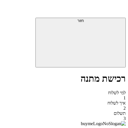
דלג
תפריט
מעל
עליון
תפריט
סוף
עליון
חזור
אזור
תפריט
עליון
רכישת מתנה
למי לשלוח
1
איך לשלוח
2
תשלום
3