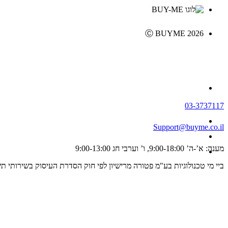
Ⓒ BUYME 2026
03-3737117
Support@buyme.co.il
מענה: א’-ה’ 9:00-18:00, ו’ וערבי חג 9:00-13:00
ביי מי טכנולוגיות בע"מ פטורה מרישיון לפי חוק הסדרת העיסוק בשירותי תשלום וייזום תשלום, התשפ"ג 2023 ולכן אינה מפוקחת על ידי רשו