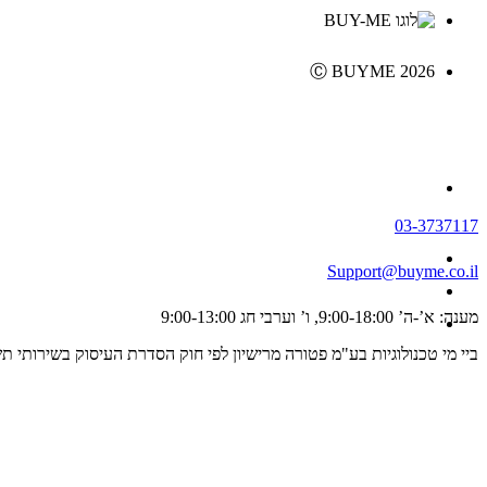
Ⓒ BUYME 2026
03-3737117
Support@buyme.co.il
מענה: א’-ה’ 9:00-18:00, ו’ וערבי חג 9:00-13:00
ביי מי טכנולוגיות בע"מ פטורה מרישיון לפי חוק הסדרת העיסוק בשירותי תשלום וייזום תשלום, התשפ"ג 2023 ולכן אינה מפוקחת על ידי רשו