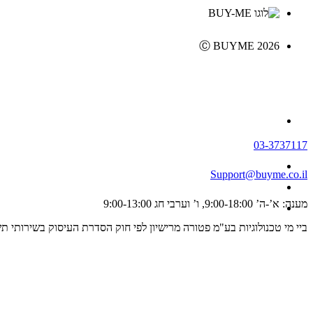
Ⓒ BUYME 2026
03-3737117
Support@buyme.co.il
מענה: א’-ה’ 9:00-18:00, ו’ וערבי חג 9:00-13:00
ביי מי טכנולוגיות בע"מ פטורה מרישיון לפי חוק הסדרת העיסוק בשירותי תשלום וייזום תשלום, התשפ"ג 2023 ולכן אינה מפוקחת על ידי רשו