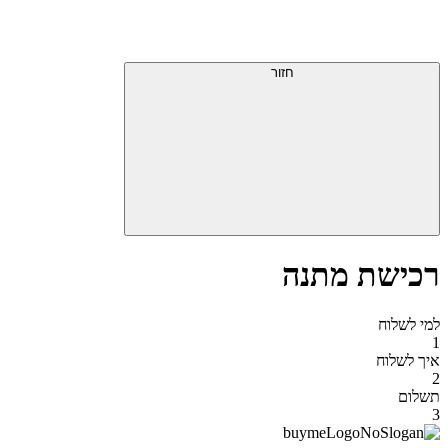
דלג
תפריט
מעל
עליון
תפריט
סוף
עליון
חזור
אזור
תפריט
עליון
רכישת מתנה
למי לשלוח
1
איך לשלוח
2
תשלום
3