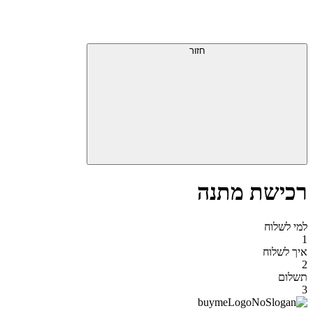
דלג
תפריט
מעל
עליון
תפריט
סוף
עליון
חזור
אזור
תפריט
עליון
רכישת מתנה
למי לשלוח
1
איך לשלוח
2
תשלום
3