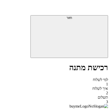
דלג
תפריט
מעל
עליון
תפריט
סוף
עליון
חזור
אזור
תפריט
עליון
רכישת מתנה
למי לשלוח
1
איך לשלוח
2
תשלום
3