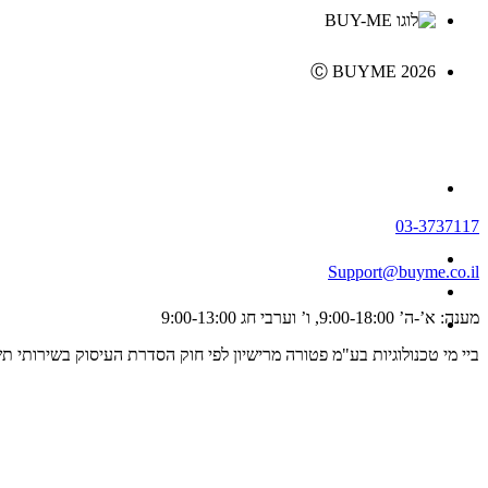
Ⓒ BUYME 2026
03-3737117
Support@buyme.co.il
מענה: א’-ה’ 9:00-18:00, ו’ וערבי חג 9:00-13:00
ביי מי טכנולוגיות בע"מ פטורה מרישיון לפי חוק הסדרת העיסוק בשירותי תשלום וייזום תשלום, התשפ"ג 2023 ולכן אינה מפוקחת על ידי רשו