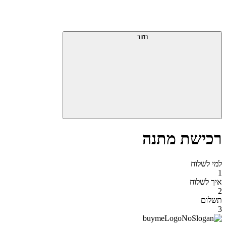
דלג
תפריט
מעל
עליון
תפריט
סוף
עליון
חזור
אזור
תפריט
עליון
רכישת מתנה
למי לשלוח
1
איך לשלוח
2
תשלום
3