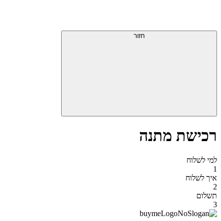
דלג
תפריט
מעל
עליון
תפריט
סוף
עליון
חזור
אזור
תפריט
עליון
רכישת מתנה
למי לשלוח
1
איך לשלוח
2
תשלום
3