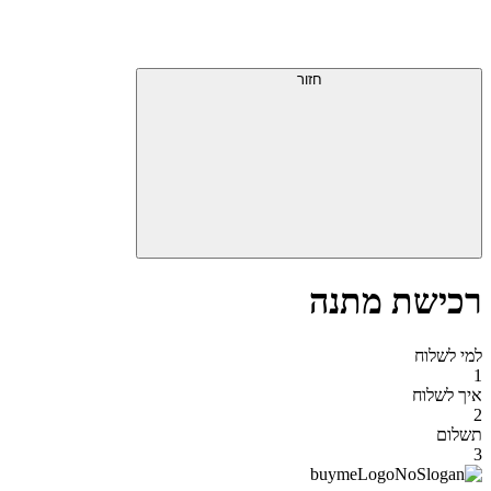
דלג
תפריט
מעל
עליון
תפריט
סוף
עליון
חזור
אזור
תפריט
עליון
רכישת מתנה
למי לשלוח
1
איך לשלוח
2
תשלום
3