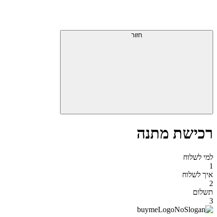
דלג
תפריט
מעל
עליון
תפריט
סוף
עליון
חזור
אזור
תפריט
עליון
רכישת מתנה
למי לשלוח
1
איך לשלוח
2
תשלום
3