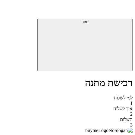
דלג
תפריט
מעל
עליון
תפריט
סוף
עליון
חזור
אזור
תפריט
עליון
רכישת מתנה
למי לשלוח
1
איך לשלוח
2
תשלום
3