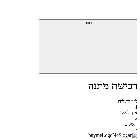
דלג
תפריט
מעל
עליון
תפריט
סוף
עליון
חזור
אזור
תפריט
עליון
רכישת מתנה
למי לשלוח
1
איך לשלוח
2
תשלום
3