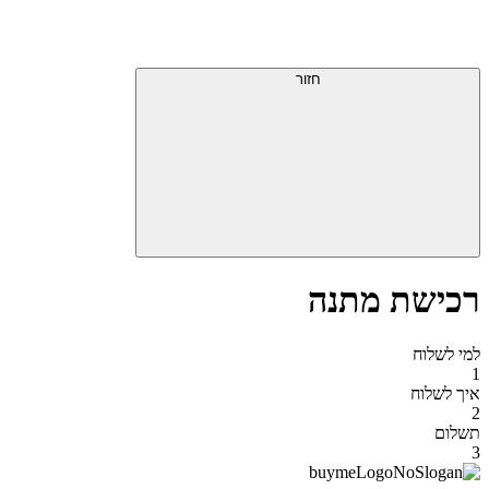
דלג
תפריט
מעל
עליון
תפריט
סוף
עליון
חזור
אזור
תפריט
עליון
רכישת מתנה
למי לשלוח
1
איך לשלוח
2
תשלום
3