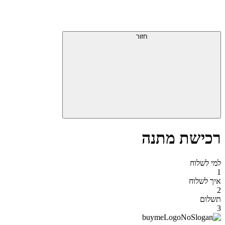
דלג
תפריט
מעל
עליון
תפריט
סוף
עליון
חזור
אזור
תפריט
עליון
רכישת מתנה
למי לשלוח
1
איך לשלוח
2
תשלום
3