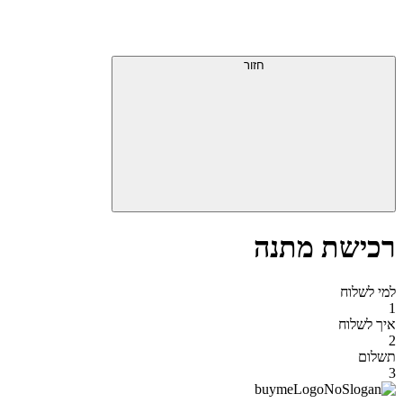
דלג
תפריט
מעל
עליון
תפריט
סוף
עליון
חזור
אזור
תפריט
עליון
רכישת מתנה
למי לשלוח
1
איך לשלוח
2
תשלום
3