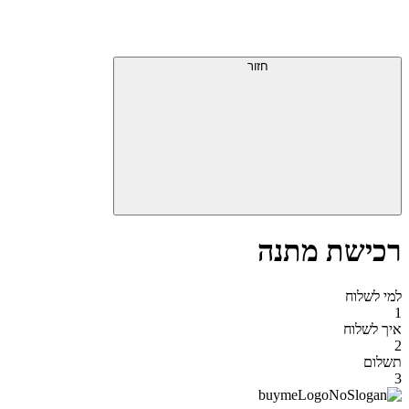
דלג
תפריט
מעל
עליון
תפריט
סוף
עליון
חזור
אזור
תפריט
עליון
רכישת מתנה
למי לשלוח
1
איך לשלוח
2
תשלום
3