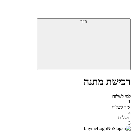
דלג
תפריט
מעל
עליון
תפריט
סוף
עליון
חזור
אזור
תפריט
עליון
רכישת מתנה
למי לשלוח
1
איך לשלוח
2
תשלום
3