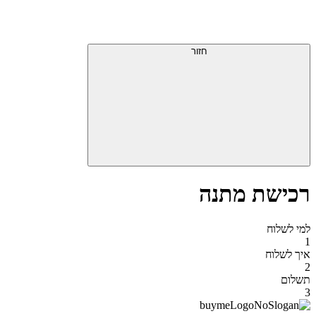
דלג
תפריט
מעל
עליון
תפריט
סוף
עליון
חזור
אזור
תפריט
עליון
רכישת מתנה
למי לשלוח
1
איך לשלוח
2
תשלום
3