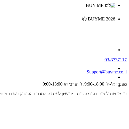
Ⓒ BUYME 2026
03-3737117
Support@buyme.co.il
מענה: א’-ה’ 9:00-18:00, ו’ וערבי חג 9:00-13:00
ביי מי טכנולוגיות בע"מ פטורה מרישיון לפי חוק הסדרת העיסוק בשירותי תשלום וייזום תשלום, התשפ"ג 2023 ולכן אינה מפוקחת על ידי רשו