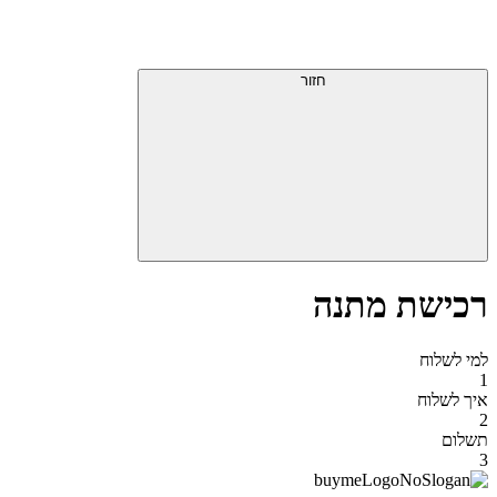
דלג
תפריט
מעל
עליון
תפריט
סוף
עליון
חזור
אזור
תפריט
עליון
רכישת מתנה
למי לשלוח
1
איך לשלוח
2
תשלום
3