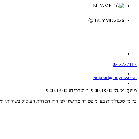
Ⓒ BUYME 2026
03-3737117
Support@buyme.co.il
מענה: א’-ה’ 9:00-18:00, ו’ וערבי חג 9:00-13:00
ביי מי טכנולוגיות בע"מ פטורה מרישיון לפי חוק הסדרת העיסוק בשירותי תשלום וייזום תשלום, התשפ"ג 2023 ולכן אינה מפוקחת על ידי רשו