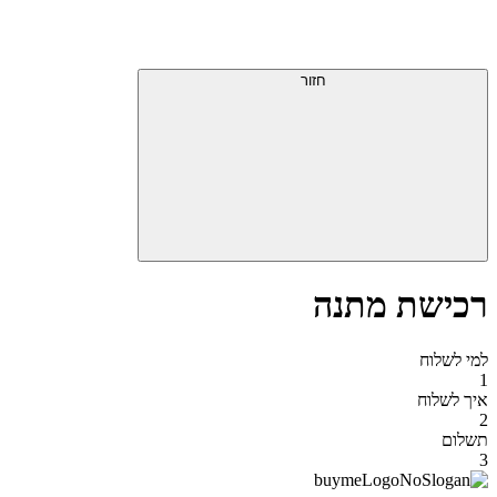
דלג
תפריט
מעל
עליון
תפריט
סוף
עליון
חזור
אזור
תפריט
עליון
רכישת מתנה
למי לשלוח
1
איך לשלוח
2
תשלום
3