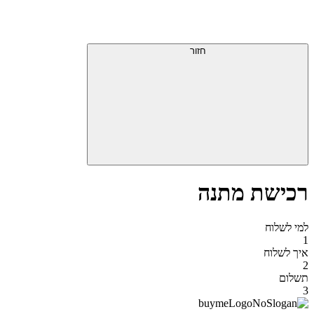
דלג
תפריט
מעל
עליון
תפריט
סוף
עליון
חזור
אזור
תפריט
עליון
רכישת מתנה
למי לשלוח
1
איך לשלוח
2
תשלום
3