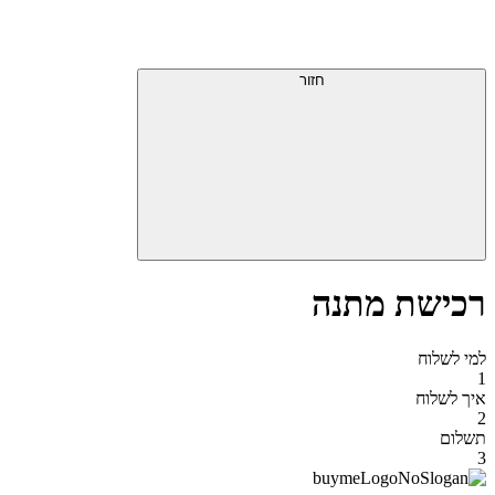
דלג
תפריט
מעל
עליון
תפריט
סוף
עליון
חזור
אזור
תפריט
עליון
רכישת מתנה
למי לשלוח
1
איך לשלוח
2
תשלום
3