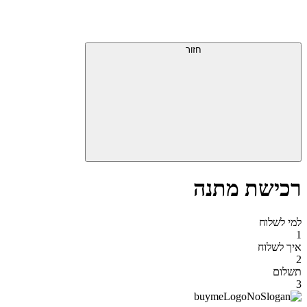
דלג
תפריט
מעל
עליון
תפריט
סוף
עליון
חזור
אזור
תפריט
עליון
רכישת מתנה
למי לשלוח
1
איך לשלוח
2
תשלום
3