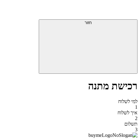
דלג
תפריט
מעל
עליון
תפריט
סוף
עליון
חזור
אזור
תפריט
עליון
רכישת מתנה
למי לשלוח
1
איך לשלוח
2
תשלום
3